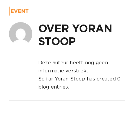
Ga
naar
Toggle
inhoud
Navigat
Home
OVER
YORAN
STOOP
Event
Over 
Deze auteur heeft nog geen
Conta
informatie verstrekt.
So far Yoran Stoop has created 0
blog entries.