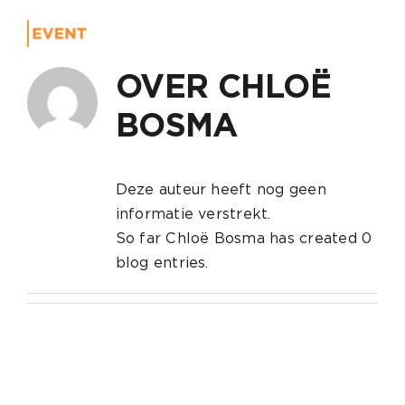
Ga
naar
Toggle
inhoud
Navigat
Home
OVER
CHLOË
BOSMA
Event
Over 
Deze auteur heeft nog geen
Conta
informatie verstrekt.
So far Chloë Bosma has created 0
blog entries.