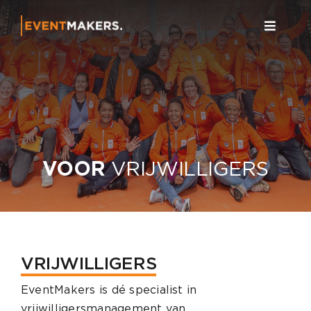
Ga
naar
Toggle
inhoud
Navigat
Home
Event
Over 
VOOR
VRIJWILLIGERS
Conta
VRIJWILLIGERS
EventMakers is dé specialist in
vrijwilligersmanagement van