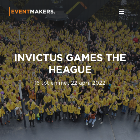
Ga
naar
Toggle
inhoud
Navigat
Home
Event
INVICTUS GAMES THE
Over 
HEAGUE
Conta
16 tot en met 22 april 2022