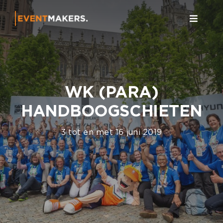
Ga
naar
Toggle
inhoud
Navigat
Home
Event
WK (PARA)
Over 
HANDBOOGSCHIETEN
Conta
3 tot en met 16 juni 2019