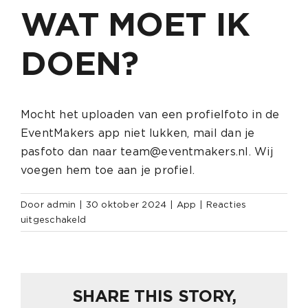
WAT MOET IK
DOEN?
Mocht het uploaden van een profielfoto in de
EventMakers app niet lukken, mail dan je
pasfoto dan naar team@eventmakers.nl. Wij
voegen hem toe aan je profiel.
Door
admin
|
30 oktober 2024
|
App
|
Reacties
voor
uitgeschakeld
Het
uploaden
van
mijn
SHARE THIS STORY,
pasfoto