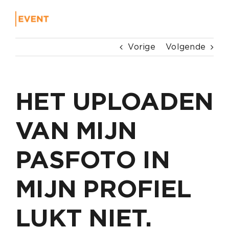
Ga
naar
Toggle
inhoud
Navigat
Home
Vorige
Volgende
Event
HET UPLOADEN
Over 
Conta
VAN MIJN
PASFOTO IN
MIJN PROFIEL
LUKT NIET.